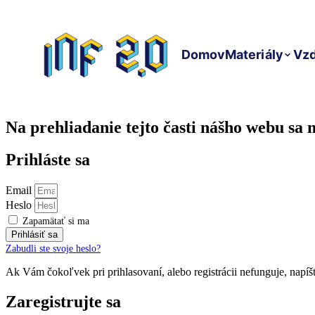
Preskočiť
na
obsah
Domov
Materiály
Vzd
Na prehliadanie tejto časti nášho webu sa m
Prihláste sa
Email
Heslo
Zapamätať si ma
Prihlásiť sa
Zabudli ste svoje heslo?
Ak Vám čokoľvek pri prihlasovaní, alebo registrácii nefunguje, napí
Zaregistrujte sa