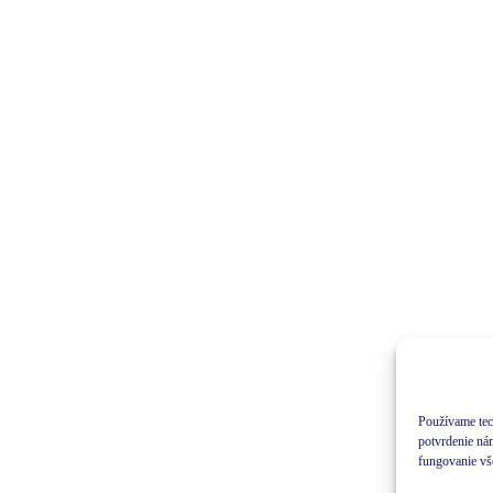
Používame tec
potvrdenie ná
fungovanie vš