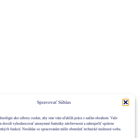
Spravovať Súhlas
hnológie ako súbory cookie, aby sme vám uľahčili prácu s naším obsahom. Vaše
m dovolí vyhodnocovať anonymné štatistiky návštevnosti a zabezpečiť správne
etkých funkcií. Nesúhlas so spracovaním môže obmedziť technické možnosti webu.