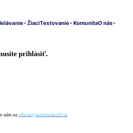
elávanie
Žiaci
Testovanie
Komunita
O nás
usíte prihlásiť.
šte nám na
official@informatika20.sk