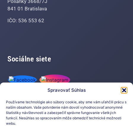
Polianky 3668/7J
841 01 Bratislava
IČO: 536 553 62
Sociálne siete
Spravovať Súhlas
Používame technológie ako súbory cookie, aby sme vám uľahčili prácu s
naším obsahom. Vaše potvrdenie nám dovolí vyhodnocovať anonymné
štatistiky návštevnosti a zabezpečiť správne fungovanie všetkých
funkcií. Nesúhlas so spracovaním môže obmedziť technické možnosti
Prihláste sa na odber nášho
webu.
newslettera