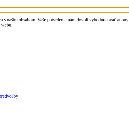
cu s naším obsahom. Vaše potvrdenie nám dovolí vyhodnocovať anonymn
i webu.
predvoľby