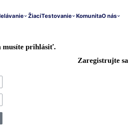
elávanie
Žiaci
Testovanie
Komunita
O nás
 musíte prihlásiť.
Zaregistrujte sa