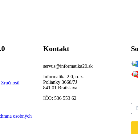
.0
Kontakt
So
servus@informatika20.sk
Informatika 2.0, o. z.
Polianky 3668/7J
Pr
 Zručností
841 01 Bratislava
ná
IČO: 536 553 62
chrana osobných