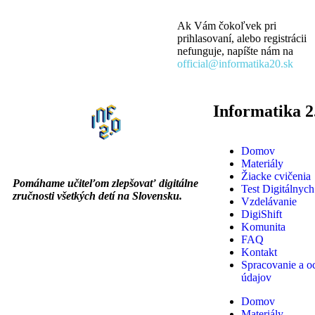
Ak Vám čokoľvek pri
prihlasovaní, alebo registrácii
nefunguje, napíšte nám na
official@informatika20.sk
Informatika 2
Domov
Materiály
Žiacke cvičenia
Pomáhame učiteľom zlepšovať digitálne
Test Digitálnych
zručnosti všetkých detí na Slovensku.
Vzdelávanie
DigiShift
Komunita
FAQ
Kontakt
Spracovanie a o
údajov
Domov
Materiály