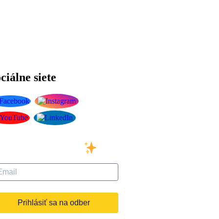
ciálne siete
ihláste sa na odber
šho newslettera
Prihlásiť sa na odber