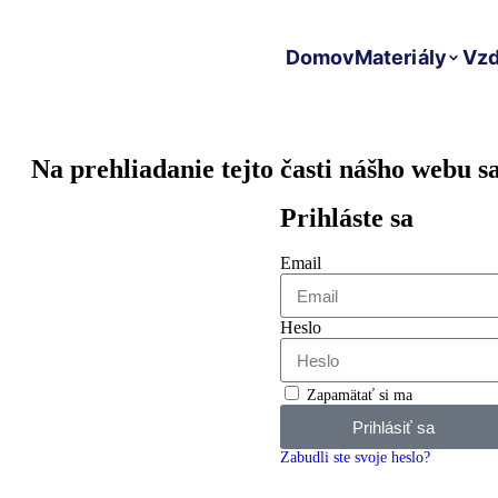
Domov
Materiály
Vzd
Na prehliadanie tejto časti nášho webu sa
Prihláste sa
Email
Heslo
Zapamätať si ma
Prihlásiť sa
Zabudli ste svoje heslo?