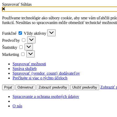
Spravovať Súhlas
Používame technológie ako súbory cookie, aby sme vám uľahčili prá
funkcií. Nesúhlas so spracovaním môže obmedziť technické možnost
Funkčné
Vždy aktívny
Predvoľby
Štatistiky
Marketing
Spravovať možnosti
Správa služieb
Spravovať {vendor_count} dodávateľov
Prečítajte si viac o týchto účeloch
Zobraziť 
Prijať
Odmietnuť
Zobraziť predvoľby
Uložiť predvoľby
Spracovanie a ochrana osobných údajov
O nás