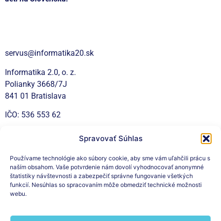
Kontakt
servus@informatika20.sk
Informatika 2.0, o. z.
Polianky 3668/7J
841 01 Bratislava
IČO: 536 553 62
Spravovať Súhlas
Sociálne siete
Používame technológie ako súbory cookie, aby sme vám uľahčili prácu s
naším obsahom. Vaše potvrdenie nám dovolí vyhodnocovať anonymné
štatistiky návštevnosti a zabezpečiť správne fungovanie všetkých
funkcií. Nesúhlas so spracovaním môže obmedziť technické možnosti
webu.
Prihláste sa na odber nášho