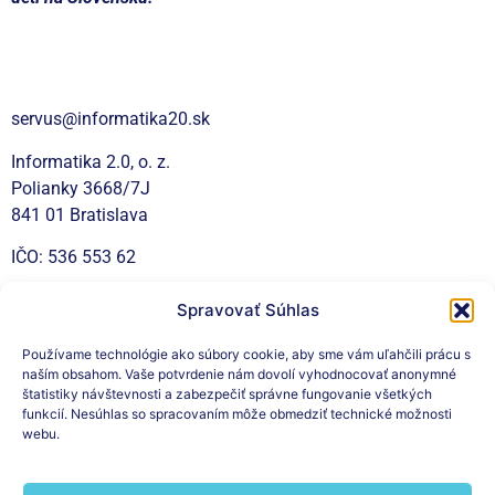
Kontakt
servus@informatika20.sk
Informatika 2.0, o. z.
Polianky 3668/7J
841 01 Bratislava
IČO: 536 553 62
Spravovať Súhlas
Sociálne siete
Používame technológie ako súbory cookie, aby sme vám uľahčili prácu s
naším obsahom. Vaše potvrdenie nám dovolí vyhodnocovať anonymné
štatistiky návštevnosti a zabezpečiť správne fungovanie všetkých
funkcií. Nesúhlas so spracovaním môže obmedziť technické možnosti
webu.
Prihláste sa na odber nášho