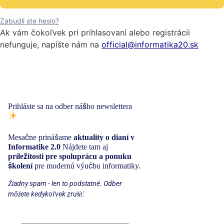
Zabudli ste heslo?
Ak vám čokoľvek pri prihlasovaní alebo registrácii
nefunguje, napíšte nám na
official@informatika20.sk
Buďte v obraze s
inováciami vo vzdelávaní!
Prihláste sa na odber nášho newslettera
Mesačne prinášame
aktuality o dianí v
Informatike 2.0
Nájdete tam aj
príležitosti pre spoluprácu a ponuku
školení
pre modernú výučbu informatiky.
Žiadny spam - len to podstatné. Odber
môžete kedykoľvek zrušiť.