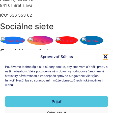
841 01 Bratislava
IČO: 536 553 62
Sociálne siete
Sociálne siete
Spravovať Súhlas
Používame technológie ako súbory cookie, aby sme vám uľahčili prácu s
naším obsahom. Vaše potvrdenie nám dovolí vyhodnocovať anonymné
štatistiky návštevnosti a zabezpečiť správne fungovanie všetkých
Prihláste sa na odber
funkcií. Nesúhlas so spracovaním môže obmedziť technické možnosti
nášho newslettera
webu.
Prijať
Odmietnuť