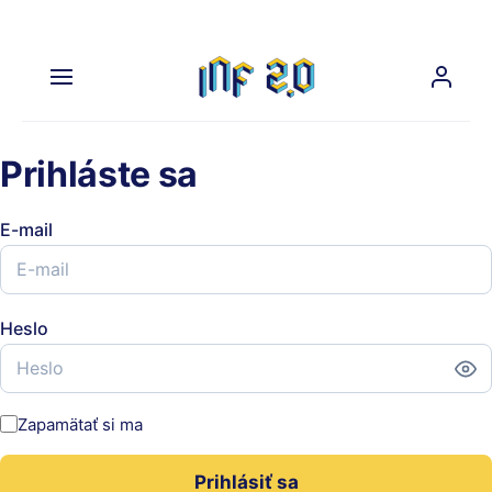
Preskočiť
na
obsah
Prihláste sa
E-mail
Heslo
Zapamätať si ma
Prihlásiť sa