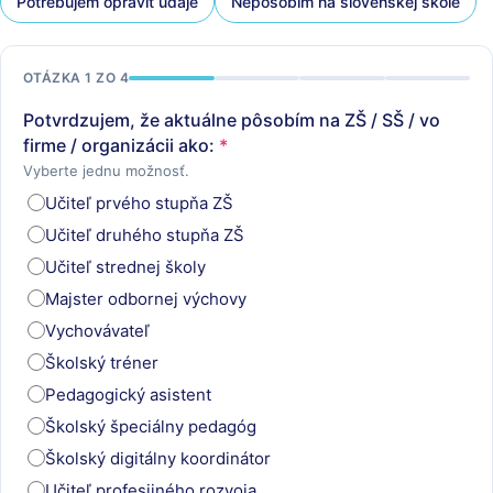
Potrebujem opraviť údaje
Nepôsobím na slovenskej škole
OTÁZKA
1
ZO 4
Potvrdzujem, že aktuálne pôsobím na ZŠ / SŠ / vo
firme / organizácii ako:
*
Vyberte jednu možnosť.
Učiteľ prvého stupňa ZŠ
Učiteľ druhého stupňa ZŠ
Učiteľ strednej školy
Majster odbornej výchovy
Vychovávateľ
Školský tréner
Pedagogický asistent
Školský špeciálny pedagóg
Školský digitálny koordinátor
Učiteľ profesijného rozvoja