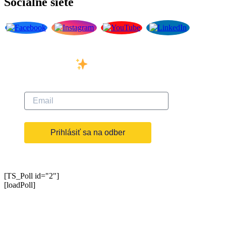
Sociálne siete
Prihláste sa na odber nášho
newslettera
Prihlásiť sa na odber
[TS_Poll id="2"]
[loadPoll]