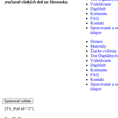
zručnosti všetkých detí na Slovensku.
Vzdelávanie
DigiShift
Komunita
FAQ
Kontakt
Spracovanie a o
údajov
Domov
Materiály
Žiacke cvičenia
Test Digitálnych
Vzdelávanie
DigiShift
Komunita
FAQ
Kontakt
Spracovanie a o
údajov
Spravovať súhlas
[TS_Poll id="2"]