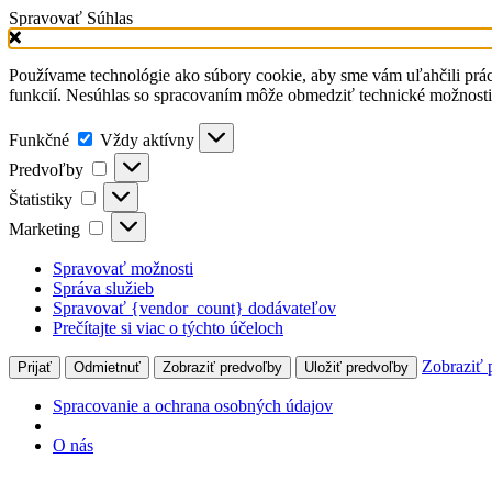
Spravovať Súhlas
Používame technológie ako súbory cookie, aby sme vám uľahčili prá
funkcií. Nesúhlas so spracovaním môže obmedziť technické možnost
Funkčné
Vždy aktívny
Predvoľby
Štatistiky
Marketing
Spravovať možnosti
Správa služieb
Spravovať {vendor_count} dodávateľov
Prečítajte si viac o týchto účeloch
Zobraziť 
Prijať
Odmietnuť
Zobraziť predvoľby
Uložiť predvoľby
Spracovanie a ochrana osobných údajov
O nás