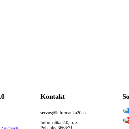
.0
Kontakt
So
servus@informatika20.sk
Informatika 2.0, o. z.
Polianky 3668/7J
 Zručností