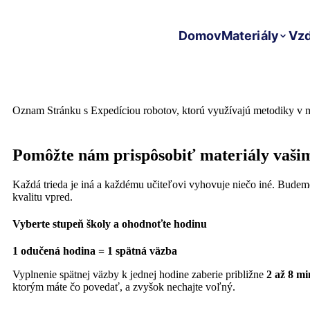
Domov
Materiály
Vzd
Oznam
Stránku s Expedíciou robotov, ktorú využívajú metodiky v m
Pomôžte nám prispôsobiť materiály vaši
Každá trieda je iná a každému učiteľovi vyhovuje niečo iné. Budem
kvalitu vpred.
Vyberte stupeň školy a ohodnoťte hodinu
1 odučená hodina = 1 spätná väzba
Vyplnenie spätnej väzby k jednej hodine zaberie približne
2 až 8 mi
ktorým máte čo povedať, a zvyšok nechajte voľný.