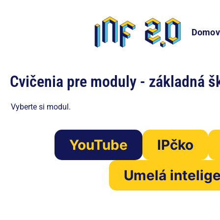
Domov
Cvičenia pre moduly - základná š
Vyberte si modul.
YouTube
IPčko
Umelá intelige