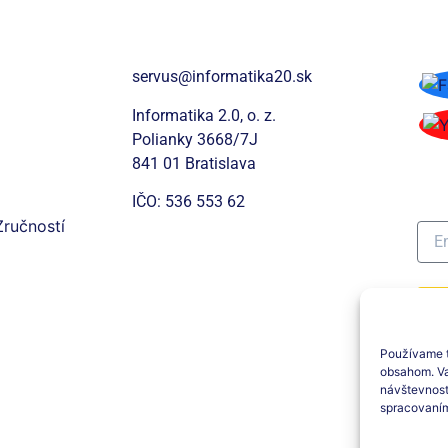
 2.0
Kontakt
So
servus@informatika20.sk
Informatika 2.0, o. z.
Polianky 3668/7J
Pr
841 01 Bratislava
ná
IČO: 536 553 62
Zručností
Používame t
obsahom. Va
návštevnost
spracovaní