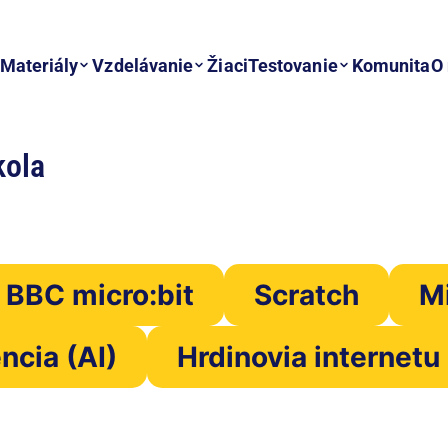
Materiály
Vzdelávanie
Žiaci
Testovanie
Komunita
O
kola
BBC micro:bit
Scratch
M
ncia (AI)
Hrdinovia internetu