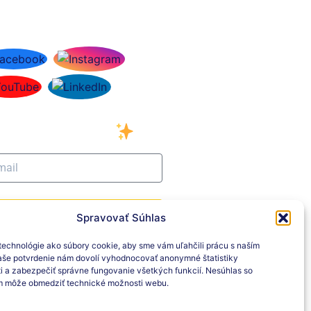
ciálne siete
ihláste sa na odber
šho newslettera
Prihlásiť sa na odber
Spravovať Súhlas
echnológie ako súbory cookie, aby sme vám uľahčili prácu s naším
še potvrdenie nám dovolí vyhodnocovať anonymné štatistiky
i a zabezpečiť správne fungovanie všetkých funkcií. Nesúhlas so
m môže obmedziť technické možnosti webu.