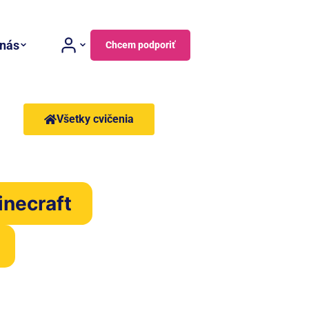
 nás
Chcem podporiť
Všetky cvičenia
inecraft